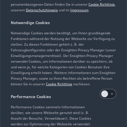
personenbezogenen Daten finden Sie in unserer
Cookie Richtlinie
,
unserem
Datenschutzhinweis
und im
Impressum
.
Notwendige Cookies
Notwendige Cookies werden benötigt, um Ihnen grundlegende
Zur Reparatur
Funktionen während der Nutzung der Webseite zur Verfügung zu
stellen. Zu diesen Funktionen gehört z. B. der
Fahrzeugkonfigurator oder der Ensighten Privacy Manager (unser
Einwilligungsmanagementtool). Der Ensighten Privacy Manager
Zurück nach oben
verwendet Cookies, um Informationen darüber zu speichern, ob
und wenn ja, für welche Kategorien von Cookies Benutzer ihre
Einwilligung erteilt haben. Weitere Informationen zum Ensighten
Modelle
Privacy Manager, sowie zu Ihren Rechten als betroffene Person
können Sie in unserer
Cookie Richtlinie
nachlesen.
Kaufen & leasen
Alle Modelle
Performance Cookies
Modelle vergleichen
Service & Zubehör
Performance Cookies sammeln Informationen
Neuwagensuche
darüber, wie unsere Webseite genutzt wird (z. B.
Elektromodelle
Anzahl der Besuche, Verweildauer). Diese Cookies
Gebrauchtwagensuche
Support
werden zur Optimierung der Webseite verwendet.
Saisonale Angebote
Plug-in-Hybride