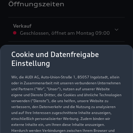
Öffnungszeiten
Verkauf
Geschlossen
,
öffnet am
Montag 09:00
Service
Cookie und Datenfreigabe
Geschlossen
,
öffnet am
Montag 08:00
Einstellung
Teile- & Zubehörverkauf
Wir, die AUDI AG, Auto-Union-Straße 1, 85057 Ingolstadt, allein
Geschlossen
,
öffnet am
Montag 08:00
oder in Zusammenarbeit mit unseren verbundenen Unternehmen
und Partnern ("Wir", "Unser"), nutzen auf unserer Website
eigene und Dienste Dritter, die Cookies und ähnliche Technologien
Verkauf Gebrauchtwagen
verwenden ("Dienste"), die uns helfen, unsere Website zu
Geschlossen
,
öffnet am
Montag 09:00
verbessern, den Datenverkehr und die Nutzung zu analysieren
und auf Ihre Interessen zugeschnittene Inhalte anzuzeigen,
einschließlich personalisierter Werbung. Zudem binden wir
externe Inhalte ein, um Ihnen diese Inhalte anzuzeigen.
Hierdurch werden Verbindungen zwischen Ihrem Browser und