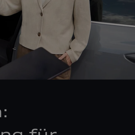
:
ng für